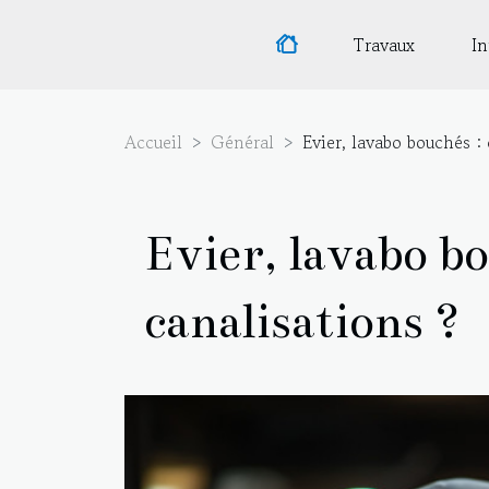
Travaux
In
Accueil
Général
Evier, lavabo bouchés 
Evier, lavabo b
canalisations ?