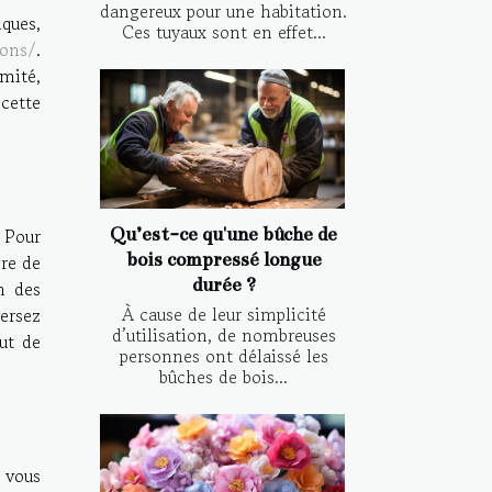
dangereux pour une habitation.
iques,
Ces tuyaux sont en effet...
ions/
.
émité,
 cette
Qu’est-ce qu'une bûche de
 Pour
bois compressé longue
gre de
durée ?
n des
À cause de leur simplicité
versez
d’utilisation, de nombreuses
ut de
personnes ont délaissé les
bûches de bois...
 vous