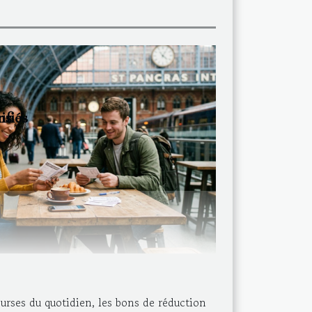
ns
ifiés
rses du quotidien, les bons de réduction