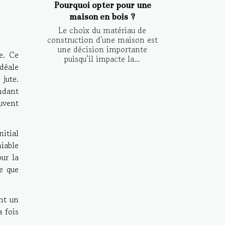
Pourquoi opter pour une
maison en bois ?
Le choix du matériau de
construction d'une maison est
une décision importante
e. Ce
puisqu’il impacte la...
idéale
 jute.
endant
uvent
nitial
niable
ur la
ie que
ant un
 fois