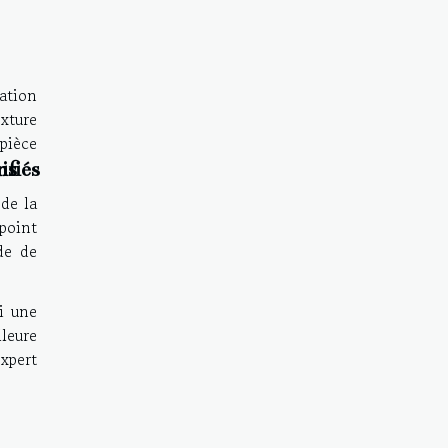
ation
exture
pièce
ns
ifiés
 de la
point
de de
si une
leure
expert