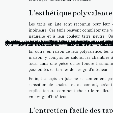
L'esthétique polyvalente 
Les tapis en jute sont reconnus pour leur 
intérieure. Ces tapis peuvent compléter une va
naturelle et à leur couleur terre neutre. 
contemporaine ou à apporter du caractère à un 
À Paris, les bons de réduction transforment l
De Tokyo à Londres, les bons de réduction séd
Comment les plateformes numériques révolut
Comment choisir une entreprise de nettoyag
Echange de maisons entre particuliers : com
Pourquoi utiliser des pavés autobloquants p
Comment faire pour changer la serrure de sa
Comment faire pour changer la serrure de sa
Comment personnaliser la chambre de son bé
Quelles sont les meilleures plateformes dédiée
Astuces pour connaitre le prix pour une con
Les bonnes raisons pour lesquelles transform
Les matériaux les plus durables pour les paill
Les bases de la création de la marqueterie en p
Les dernières tendances en matière de papier
Les avantages d'engager un professionnel po
Comment programmer l'arrosage automatique
Construction d’une maison : quelles en sont l
Exploration des différents styles de conceptio
3 raisons d’opter pour un abri de jardin en m
5 astuces pour réussir son camping
De bonnes raisons d’installer des néons LED 
Rénover votre poulailler : pourquoi acheter 
Les avantages d’une maison métallique
Comment créer une ambiance cocooning dans
En outre, en raison de leur polyvalence, les t
maison, y compris les salons, les chambres à
focal dans une pièce ou se fondre harmonie
possibilités en termes de design d'intérieur.
Enfin, les tapis en jute ne se contentent pas
sensation de chaleur et de confort, créant
explication
sur comment choisir le meilleur ta
en design d'intérieur.
L'entretien facile des tap