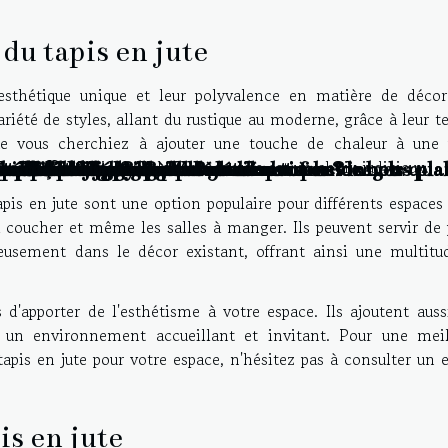
du tapis en jute
esthétique unique et leur polyvalence en matière de décor
riété de styles, allant du rustique au moderne, grâce à leur t
Que vous cherchiez à ajouter une touche de chaleur à une 
espace traditionnel, le tapis en jute est un choix judicieux.
a pause déjeuner des salariés
uisent les voyageurs à la recherche de bons pla
ionnent le recrutement de professionnels qual
e pour votre copropriété
ment ça marche ?
our l’aménagement de votre maison ?
 maison ?
 maison ?
bé ?
s à l’habitat ?
struction de garage de 50m²
er une baignoire en douche est à envisager
assons et tapis d'entrée
aille de seigle
 peint pour 2021
ur le débouchage à Vilvoorde
 de son jardin ?
es différentes étapes ?
n de l'habitat
étal
personnalisés chez soi
une porte de poulailler automatique ?
 votre salon ?
apis en jute sont une option populaire pour différents espaces
 coucher et même les salles à manger. Ils peuvent servir de 
usement dans le décor existant, offrant ainsi une multitu
 d'apporter de l'esthétisme à votre espace. Ils ajoutent aus
 un environnement accueillant et invitant. Pour une meil
pis en jute pour votre espace, n'hésitez pas à consulter un 
is en jute