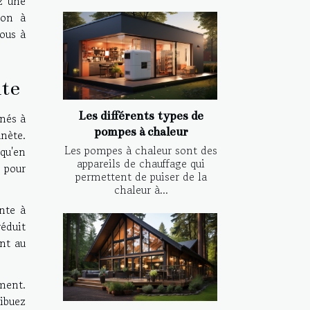
z une
ion à
vous à
ute
Les différents types de
nnés à
pompes à chaleur
nète.
Les pompes à chaleur sont des
 qu'en
appareils de chauffage qui
s pour
permettent de puiser de la
chaleur à...
ante à
réduit
nt au
ement.
ibuez