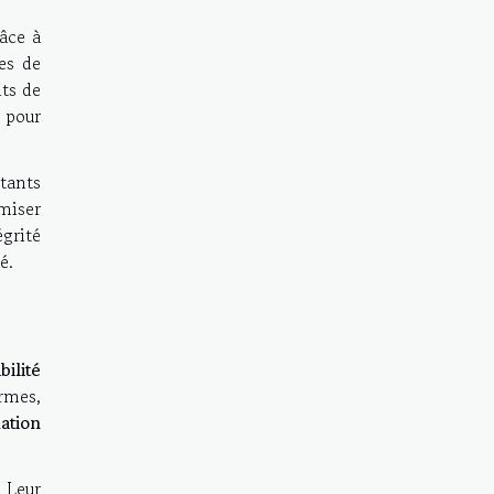
âce à
es de
its de
t pour
stants
imiser
égrité
é.
bilité
ermes,
ation
 Leur