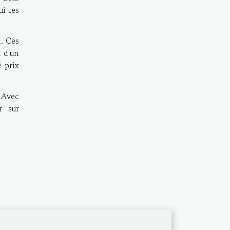
ui les
n. Ces
u d'un
é-prix
 Avec
r sur