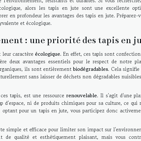
de l'environnement, résistants et durables. Si vous recherche
cologique, alors les tapis en jute sont une excellente opt
orer en profondeur les avantages des tapis en jute. Préparez-
lyvalente et écologique.
ment : une priorité des tapis en j
 leur caractère
écologique
. En effet, ces tapis sont confectio
fère deux avantages essentiels pour le respect de notre pla
ganiques, ils sont entièrement
biodégradables
. Cela signifie
aturellement sans laisser de déchets non dégradables nuisible
ces tapis, est une ressource
renouvelable
. Il s'agit d'une pl
p d'espace, ni de produits chimiques pour sa culture, ce qui 
optant pour un tapis en jute, vous participez donc activeme
ste simple et efficace pour limiter son impact sur l'environn
t de qualité et esthétiquement plaisant, mais vous contr