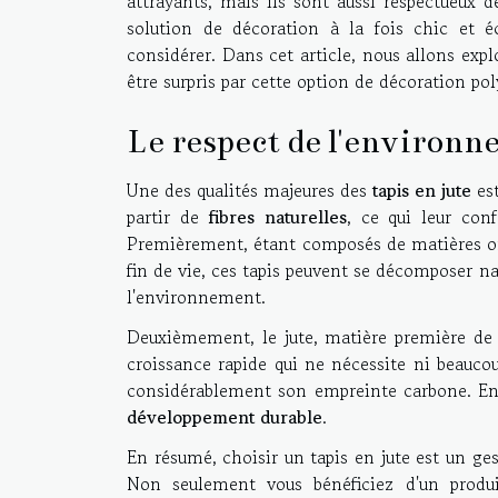
attrayants, mais ils sont aussi respectueux 
solution de décoration à la fois chic et é
considérer. Dans cet article, nous allons expl
être surpris par cette option de décoration po
Le respect de l'environne
Une des qualités majeures des
tapis en jute
est
partir de
fibres naturelles
, ce qui leur con
Premièrement, étant composés de matières or
fin de vie, ces tapis peuvent se décomposer n
l'environnement.
Deuxièmement, le jute, matière première de 
croissance rapide qui ne nécessite ni beaucou
considérablement son empreinte carbone. En 
développement durable
.
En résumé, choisir un tapis en jute est un ge
Non seulement vous bénéficiez d'un produi