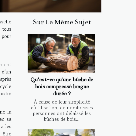
selle
Sur Le Même Sujet
s tous
e pour
ment
é d’un
’après
Qu’est-ce qu'une bûche de
cycle
bois compressé longue
faudra
durée ?
À cause de leur simplicité
d’utilisation, de nombreuses
ne la
personnes ont délaissé les
bûches de bois...
vec sa
 a les
 être