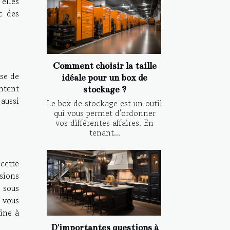
 elles
c des
Comment choisir la taille
ase de
idéale pour un box de
entent
stockage ?
aussi
Le box de stockage est un outil
qui vous permet d'ordonner
vos différentes affaires. En
tenant...
cette
nsions
 sous
 vous
ine à
D'importantes questions à