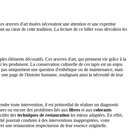
Ces œuvres d'art tissées nécessitent une attention et une expertise
nt au cœur de cette tradition. La lecture de ce billet vous dévoilera les
mples éléments décoratifs. Ces œuvres d'art, qui prennent vie grâce à la
i les produisent. La conservation culturelle de ces tapis est un enjeu
est pas uniquement une question d'esthétique ou de maintenance, mais
e une page de l'histoire humaine, soulignant ainsi la nécessité de leur
dre toute intervention, il est primordial de réaliser un diagnostic
rures ou encore des problèmes liés aux
fibres
et aux
colorants
écider des
techniques de restauration
les mieux adaptées. En effet,
rité pourrait conduire à des interventions inappropriées, voire
rer une restauration respectueuse de leur essence originelle.