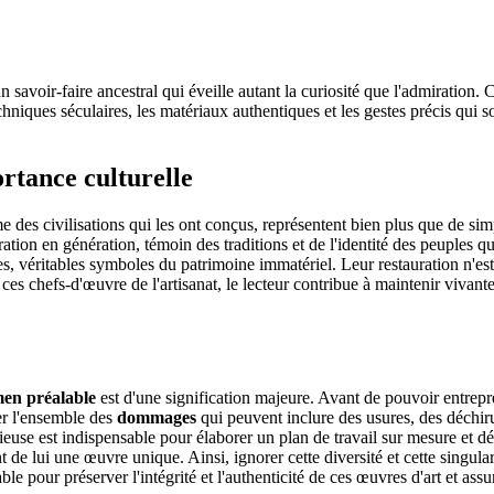
n savoir-faire ancestral qui éveille autant la curiosité que l'admiration. 
hniques séculaires, les matériaux authentiques et les gestes précis qui so
ortance culturelle
me des civilisations qui les ont conçus, représentent bien plus que de si
ation en génération, témoin des traditions et de l'identité des peuples qu
ales, véritables symboles du patrimoine immatériel. Leur restauration n'
 ces chefs-d'œuvre de l'artisanat, le lecteur contribue à maintenir vivant
en préalable
est d'une signification majeure. Avant de pouvoir entrepren
er l'ensemble des
dommages
qui peuvent inclure des usures, des déchi
utieuse est indispensable pour élaborer un plan de travail sur mesure et d
nt de lui une œuvre unique. Ainsi, ignorer cette diversité et cette singula
e pour préserver l'intégrité et l'authenticité de ces œuvres d'art et assu