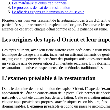
Les matériaux et outils traditionnels
Le processus délicat de la restauration
Le rôle des experts et la transmission du savoir
Plongez dans l'univers fascinant de la restauration des tapis d'Orient, u
particulières pour retrouver leur splendeur d'origine. Découvrez les tec
arcanes de cet art où chaque détail compte et où la patience est reine.
Les origines des tapis d'Orient et leur imp
Les tapis d'Orient, avec leur riche histoire entrelacée dans le tissu mê
technique de tissage à la main, incarnent un artisanat transmis de génér
majeur, car elle permet de perpétuer des pratiques artistiques ancestr
un véritable acte de préservation d'un héritage séculaire. En valorisant
restauration attentive et respectueuse des méthodes traditionnelles.
L'examen préalable à la restauration
Dans le domaine de la restauration des tapis d'Orient, l'étape de l'
exam
approfondi de l'état de conservation de la pièce. Cela permet de décel
naturels
qui ont été utilisés lors de sa création. Cette évaluation min
chaque tapis possède ses propres caractéristiques et son histoire, faisa
dommageables. L'
examen préalable
est donc un passage incontournabl