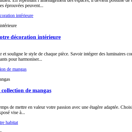
uotidien. En repensant l’aménagement des espaces, il devient possible d
es éprouvées peuvent...
intérieure
otre décoration intérieure
et souligne le style de chaque pièce. Savoir intégrer des luminaires con
vants pour harmoniser...
mangas
e collection de mangas
emps de mettre en valeur votre passion avec une étagère adaptée. Choisi
xposé vise à...