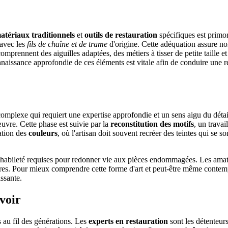
atériaux traditionnels
et
outils de restauration
spécifiques est primord
avec les
fils de chaîne et de trame
d'origine. Cette adéquation assure no
n comprennent des aiguilles adaptées, des métiers à tisser de petite taille 
naissance approfondie de ces éléments est vitale afin de conduire une r
omplexe qui requiert une expertise approfondie et un sens aigu du détai
œuvre. Cette phase est suivie par la
reconstitution des motifs
, un trava
ration des
couleurs
, où l'artisan doit souvent recréer des teintes qui se s
'habileté requises pour redonner vie aux pièces endommagées. Les amateu
aires. Pour mieux comprendre cette forme d'art et peut-être même contem
ssante.
avoir
 au fil des générations. Les
experts en restauration
sont les détenteur