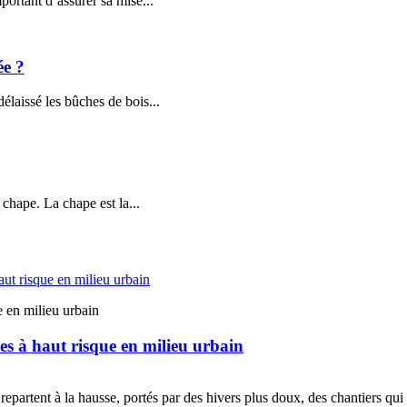
portant d’assurer sa mise...
ée ?
élaissé les bûches de bois...
 chape. La chape est la...
e en milieu urbain
es à haut risque en milieu urbain
repartent à la hausse, portés par des hivers plus doux, des chantiers qui 