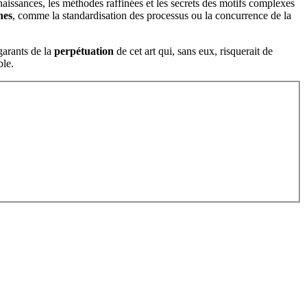
naissances, les méthodes raffinées et les secrets des motifs complexes
nes
, comme la standardisation des processus ou la concurrence de la
 garants de la
perpétuation
de cet art qui, sans eux, risquerait de
ble.